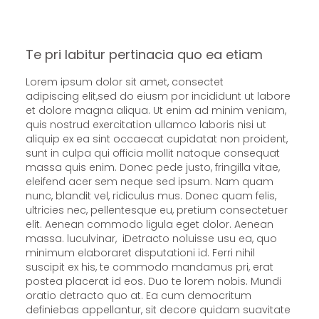
Te pri labitur pertinacia quo ea etiam
Lorem ipsum dolor sit amet, consectet
adipiscing elit,sed do eiusm por incididunt ut labore
et dolore magna aliqua. Ut enim ad minim veniam,
quis nostrud exercitation ullamco laboris nisi ut
aliquip ex ea sint occaecat cupidatat non proident,
sunt in culpa qui officia mollit natoque consequat
massa quis enim. Donec pede justo, fringilla vitae,
eleifend acer sem neque sed ipsum. Nam quam
nunc, blandit vel, ridiculus mus. Donec quam felis,
ultricies nec, pellentesque eu, pretium consectetuer
elit. Aenean commodo ligula eget dolor. Aenean
massa. luculvinar, iDetracto noluisse usu ea, quo
minimum elaboraret disputationi id. Ferri nihil
suscipit ex his, te commodo mandamus pri, erat
postea placerat id eos. Duo te lorem nobis. Mundi
oratio detracto quo at. Ea cum democritum
definiebas appellantur, sit decore quidam suavitate