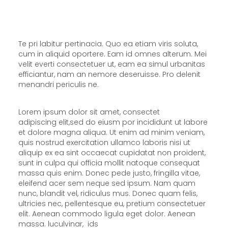
Te pri labitur pertinacia. Quo ea etiam viris soluta,
cum in aliquid oportere. Eam id omnes alterum. Mei
velit everti consectetuer ut, eam ea simul urbanitas
efficiantur, nam an nemore deseruisse. Pro delenit
menandri periculis ne.
Lorem ipsum dolor sit amet, consectet
adipiscing elit,sed do eiusm por incididunt ut labore
et dolore magna aliqua. Ut enim ad minim veniam,
quis nostrud exercitation ullamco laboris nisi ut
aliquip ex ea sint occaecat cupidatat non proident,
sunt in culpa qui officia mollit natoque consequat
massa quis enim. Donec pede justo, fringilla vitae,
eleifend acer sem neque sed ipsum. Nam quam
nunc, blandit vel, ridiculus mus. Donec quam felis,
ultricies nec, pellentesque eu, pretium consectetuer
elit. Aenean commodo ligula eget dolor. Aenean
massa. luculvinar, ids