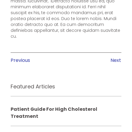
massa. luculvinar, iDetracto noluisse usu ea, quo
minimum elaboraret disputationi id. Ferri nihil
suscipit ex his, te commodo mandamus pri, erat
postea placerat id eos. Duo te lorem nobis. Mundi
oratio detracto quo at. Ea cum democritum
definiebas appellantur, sit decore quidam suavitate
cu.
Previous
Next
Featured Articles
Patient Guide For High Cholesterol
Treatment