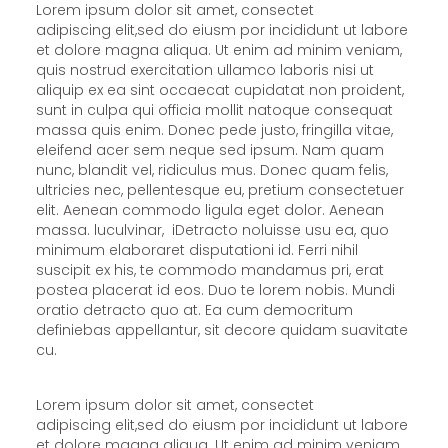
Lorem ipsum dolor sit amet, consectet
adipiscing elit,sed do eiusm por incididunt ut labore
et dolore magna aliqua. Ut enim ad minim veniam,
quis nostrud exercitation ullamco laboris nisi ut
aliquip ex ea sint occaecat cupidatat non proident,
sunt in culpa qui officia mollit natoque consequat
massa quis enim. Donec pede justo, fringilla vitae,
eleifend acer sem neque sed ipsum. Nam quam
nunc, blandit vel, ridiculus mus. Donec quam felis,
ultricies nec, pellentesque eu, pretium consectetuer
elit. Aenean commodo ligula eget dolor. Aenean
massa. luculvinar, iDetracto noluisse usu ea, quo
minimum elaboraret disputationi id. Ferri nihil
suscipit ex his, te commodo mandamus pri, erat
postea placerat id eos. Duo te lorem nobis. Mundi
oratio detracto quo at. Ea cum democritum
definiebas appellantur, sit decore quidam suavitate
cu.
Lorem ipsum dolor sit amet, consectet
adipiscing elit,sed do eiusm por incididunt ut labore
et dolore magna aliqua. Ut enim ad minim veniam,