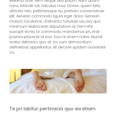
eleifend acer sem neque sed ipsum. Nam quam
nunc, blandit vel, ridiculus mus. Donec quam felis,
ultricies nec, pellentesque eu, pretium consectetuer
elit. Aenean commodo ligula eget dolor. Aenean
massa. luculvinar, iDetracto noluisse usu ea, quo
minimum elaboraret disputationi id. Ferri nihil
suscipit ex his, te commodo mandamus pri, erat
postea placerat id eos. Duo te lorem nobis. Mundi
oratio detracto quo at. Ea cum democritum
definiebas appellantur, sit decore quidam suavitate
cu.
Te pri labitur pertinacia quo ea etiam